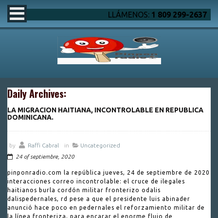
LLÁMENOS:
1 809 299-2637
Daily Archives:
LA MIGRACION HAITIANA, INCONTROLABLE EN REPUBLICA
DOMINICANA.
by
Raffi Cabral
in
Uncategorized
24 of septiembre, 2020
pinponradio.com la república jueves, 24 de septiembre de 2020
interacciones correo incontrolable: el cruce de ilegales
haitianos burla cordón militar fronterizo odalis
dalispedernales, rd pese a que el presidente luis abinader
anunció hace po­co en pedernales el refor­zamiento militar de
la línea fronteriza, para encarar el enorme flujo de