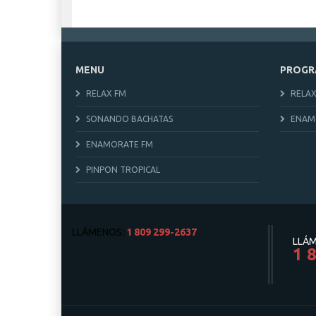
MENU
PROGR
RELAX FM
RELAX
SONANDO BACHATAS
ENAM
ENAMORATE FM
PINPON TROPICAL
LLÁMENOS:
1 809 299-2637
LLÁM
1 