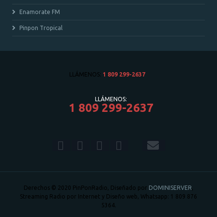
Enamorate FM
Pinpon Tropical
LLÁMENOS:
1 809 299-2637
LLÁMENOS:
1 809 299-2637
Derechos © 2020 PinPonRadio, Diseñado por
DOMINISERVER
,
Streaming Radio por Internet y Diseño web, Whatsapp: 1 809 876
5364.