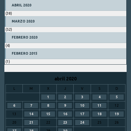
ABRIL 2020
(38)
MARZO 2020
(52)
FEBRERO 2020
(4)
FEBRERO 2015
(1)
abril 2020
L
M
X
J
V
S
D
1
2
3
4
5
6
7
8
9
10
11
12
13
14
15
16
17
18
19
20
21
22
23
24
25
26
27
28
29
30