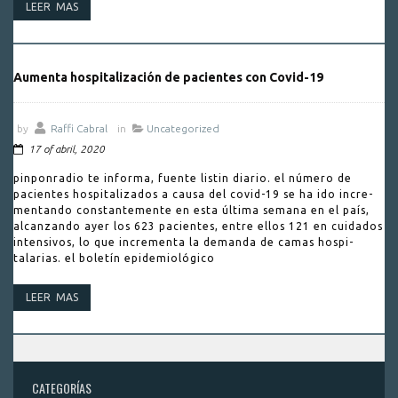
LEER MAS
Aumenta hospitalización de pacientes con Covid-19
by
Raffi Cabral
in
Uncategorized
17 of abril, 2020
pinponradio te informa, fuente listin diario. el número de
pacientes hospitalizados a causa del covid-19 se ha ido incre­
mentando constantemente en esta última semana en el país,
alcanzando ayer los 623 pacientes, entre ellos 121 en cuidados
intensi­vos, lo que incrementa la demanda de camas hospi­
talarias. el boletín epidemiológi­co
LEER MAS
CATEGORÍAS