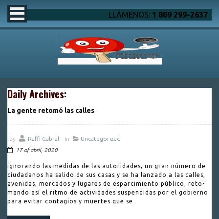
LLÁMENOS:
1 809 299-2637
Daily Archives:
La gente retomó las calles
by
Raffi Cabral
in
Uncategorized
17 of abril, 2020
ignorando las medidas de las autoridades, un gran nú­mero de
ciudadanos ha sali­do de sus casas y se ha lan­zado a las calles,
avenidas, mercados y lugares de es­parcimiento público, reto­
mando así el ritmo de acti­vidades suspendidas por el gobierno
para evitar conta­gios y muertes que se