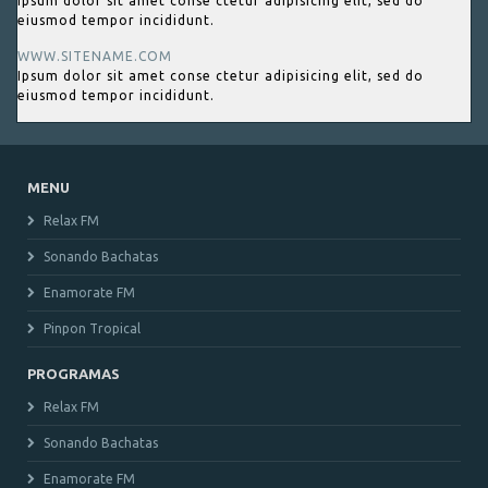
Ipsum dolor sit amet conse ctetur adipisicing elit, sed do
eiusmod tempor incididunt.
WWW.SITENAME.COM
Ipsum dolor sit amet conse ctetur adipisicing elit, sed do
eiusmod tempor incididunt.
MENU
Relax FM
Sonando Bachatas
Enamorate FM
Pinpon Tropical
PROGRAMAS
Relax FM
Sonando Bachatas
Enamorate FM