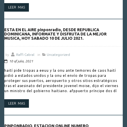
LEER MAS
ESTA EN EL AIRE pinponradio, DESDE REPUBLICA
DOMINICANA, INFORMATE Y DISFRUTA DE LA MEJOR
MUSICA, HOY SABADO 10 DE JULIO 2021.
by
Raffi Cabral
in
Uncategorized
10 of julio, 2021
haití pide tropas a eeuu y la onu ante temores de caos haití
pidió a estados unidos y la onu el envío de tropas para
proteger sus puertos, aeropuerto y otros sitios estratégicos
tras el asesinato del presidente jovenel moise, dijo el viernes
un ministro del gobierno haitiano. afppuerto príncipe dos dí
LEER MAS
PINPONRADIO, ESTACION ONLINE NUMERO