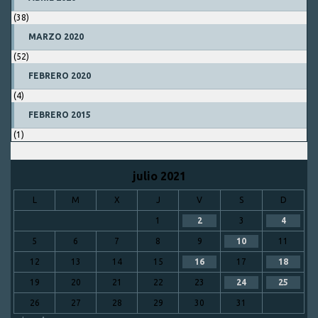
(38)
MARZO 2020
(52)
FEBRERO 2020
(4)
FEBRERO 2015
(1)
julio 2021
L
M
X
J
V
S
D
1
2
3
4
5
6
7
8
9
10
11
12
13
14
15
16
17
18
19
20
21
22
23
24
25
26
27
28
29
30
31