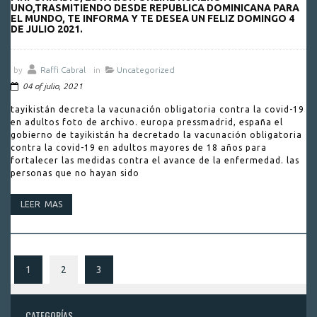
UNO,TRASMITIENDO DESDE REPUBLICA DOMINICANA PARA
EL MUNDO, TE INFORMA Y TE DESEA UN FELIZ DOMINGO 4
DE JULIO 2021.
by
Raffi Cabral
in
Uncategorized
04 of julio, 2021
tayikistán decreta la vacunación obligatoria contra la covid-19
en adultos foto de archivo. europa pressmadrid, españa el
gobierno de tayikistán ha decretado la vacunación obligatoria
contra la covid-19 en adultos mayores de 18 años para
fortalecer las medidas contra el avance de la enfermedad. las
personas que no hayan sido
LEER MAS
1
2
3
CATEGORÍAS