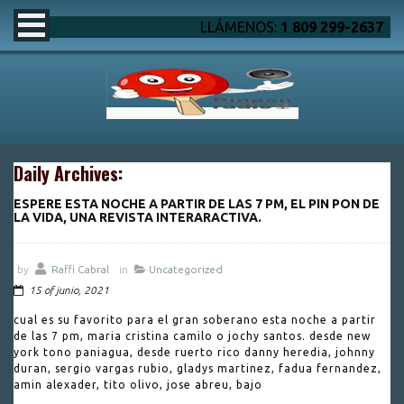
LLÁMENOS:
1 809 299-2637
Daily Archives:
ESPERE ESTA NOCHE A PARTIR DE LAS 7 PM, EL PIN PON DE
LA VIDA, UNA REVISTA INTERARACTIVA.
by
Raffi Cabral
in
Uncategorized
15 of junio, 2021
cual es su favorito para el gran soberano esta noche a partir
de las 7 pm, maria cristina camilo o jochy santos. desde new
york tono paniagua, desde ruerto rico danny heredia, johnny
duran, sergio vargas rubio, gladys martinez, fadua fernandez,
amin alexader, tito olivo, jose abreu, bajo