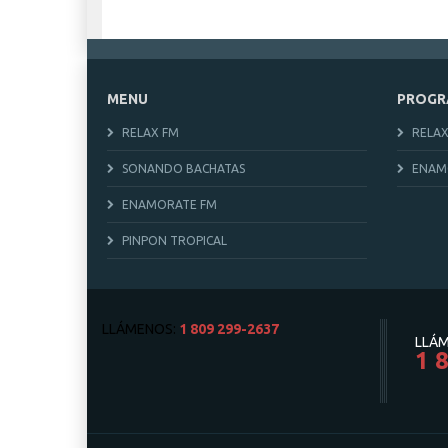
MENU
PROGR
RELAX FM
RELAX
SONANDO BACHATAS
ENAM
ENAMORATE FM
PINPON TROPICAL
LLÁMENOS:
1 809 299-2637
LLÁM
1 