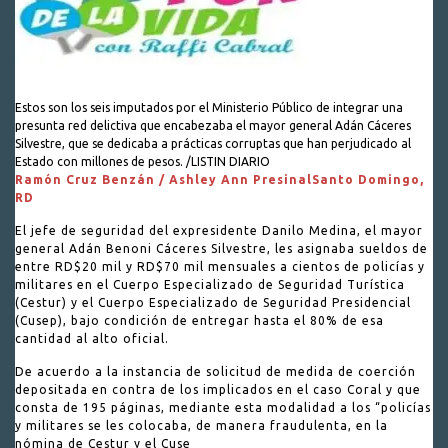
Estos son los seis imputados por el Ministerio Público de integrar una
presunta red delictiva que encabezaba el mayor general Adán Cáceres
Silvestre, que se dedicaba a prácticas corruptas que han perjudicado al
Estado con millones de pesos. /LISTIN DIARIO
Ramón Cruz Benzán / Ashley Ann Presinal
Santo Domingo,
RD
El jefe de seguridad del expresidente Danilo Medina, el mayor
general Adán Benoni Cáceres Silvestre, les asignaba sueldos de
entre RD$20 mil y RD$70 mil mensuales a cientos de policías y
militares en el Cuerpo Especializado de Seguridad Turística
(Cestur) y el Cuerpo Especializado de Seguridad Presidencial
(Cusep), bajo condición de entregar hasta el 80% de esa
cantidad al alto oficial.
De acuerdo a la instancia de solicitud de medida de coerción
depositada en contra de los implicados en el caso Coral y que
consta de 195 páginas, mediante esta modalidad a los “policías
y militares se les colocaba, de manera fraudulenta, en la
nómina de Cestur y el Cuse