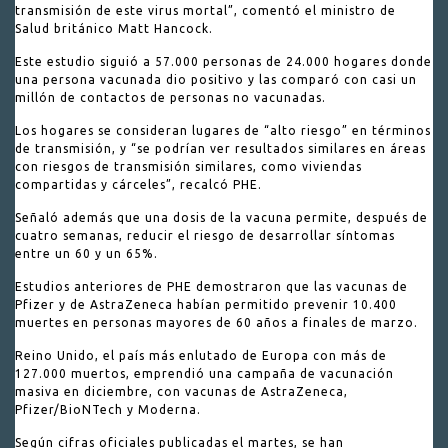
transmisión de este virus mortal”, comentó el ministro de
Salud británico Matt Hancock.
Este estudio siguió a 57.000 personas de 24.000 hogares donde
una persona vacunada dio positivo y las comparó con casi un
millón de contactos de personas no vacunadas.
Los hogares se consideran lugares de “alto riesgo” en términos
de transmisión, y “se podrían ver resultados similares en áreas
con riesgos de transmisión similares, como viviendas
compartidas y cárceles”, recalcó PHE.
Señaló además que una dosis de la vacuna permite, después de
cuatro semanas, reducir el riesgo de desarrollar síntomas
entre un 60 y un 65%.
Estudios anteriores de PHE demostraron que las vacunas de
Pfizer y de AstraZeneca habían permitido prevenir 10.400
muertes en personas mayores de 60 años a finales de marzo.
Reino Unido, el país más enlutado de Europa con más de
127.000 muertos, emprendió una campaña de vacunación
masiva en diciembre, con vacunas de AstraZeneca,
Pfizer/BioNTech y Moderna.
Según cifras oficiales publicadas el martes, se han