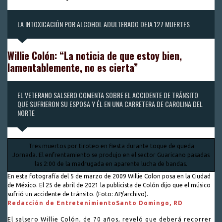
LA INTOXICACIÓN POR ALCOHOL ADULTERADO DEJA 127 MUERTES
Willie Colón: “La noticia de que estoy bien,
lamentablemente, no es cierta”
EL VETERANO SALSERO COMENTA SOBRE EL ACCIDENTE DE TRÁNSITO
QUE SUFRIERON SU ESPOSA Y ÉL EN UNA CARRETERA DE CAROLINA DEL
NORTE
Tres muertos por tiroteo en fiesta durante toque de queda
Jornada. El enfrentamiento se produjo en el sector Guaricano pasadas
las 2:00 de la madrugada en aparente lucha de bandas.
En esta fotografía del 5 de marzo de 2009 Willie Colon posa en la Ciudad
de México. El 25 de abril de 2021 la publicista de Colón dijo que el músico
sufrió un accidente de tránsito. (Foto: AP/archivo).
Redacción de Entretenimiento
Santo Domingo, RD
El salsero Willie Colón, de 70 años, reveló que deberá recorrer