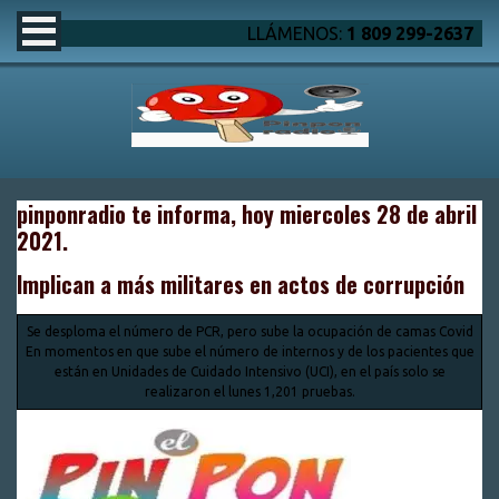
LLÁMENOS:
1 809 299-2637
pinponradio te informa, hoy miercoles 28 de abril
2021.
Implican a más militares en actos de corrupción
Se desploma el número de PCR, pero sube la ocupación de camas Covid
En momentos en que sube el número de internos y de los pacientes que
están en Unidades de Cuidado Intensivo (UCI), en el país solo se
realizaron el lunes 1,201 pruebas.