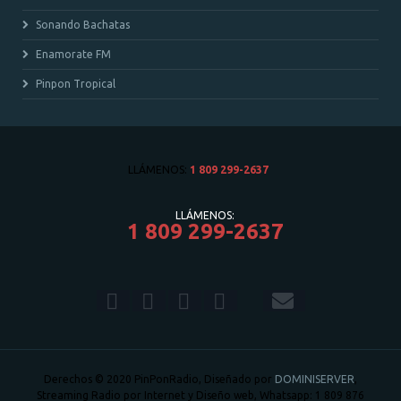
Sonando Bachatas
Enamorate FM
Pinpon Tropical
LLÁMENOS:
1 809 299-2637
LLÁMENOS:
1 809 299-2637
Derechos © 2020 PinPonRadio, Diseñado por
DOMINISERVER
,
Streaming Radio por Internet y Diseño web, Whatsapp: 1 809 876